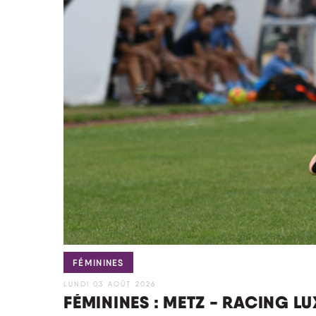
FÉMININES
LUNDI 03 AOÛT 2026
FÉMININES : METZ - RACING L