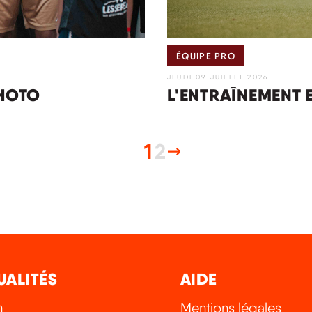
ÉQUIPE PRO
JEUDI 09 JUILLET 2026
PHOTO
L'ENTRAÎNEMENT 
1
2
UALITÉS
AIDE
m
Mentions légales